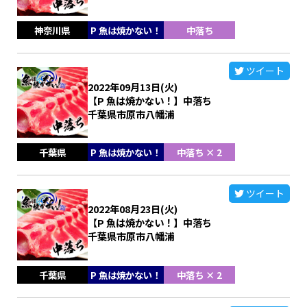
神奈川県
P 魚は焼かない！
中落ち
ツイート
2022年09月13日(火)
【P 魚は焼かない！】中落ち
千葉県市原市八幡浦
千葉県
P 魚は焼かない！
中落ち × 2
ツイート
2022年08月23日(火)
【P 魚は焼かない！】中落ち
千葉県市原市八幡浦
千葉県
P 魚は焼かない！
中落ち × 2