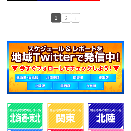
1
2
›